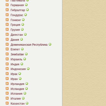
Гватемала
Германия
Гибралтар
Гондурас
Гонконг
Греция
Грузия
Дагестан
Дания
Доминиканская Республика
Египет
Зимбабве
Израиль
Индия
Индонезия
Ирак
Иран
Ирландия
Исландия
Испания
Италия
Казахстан