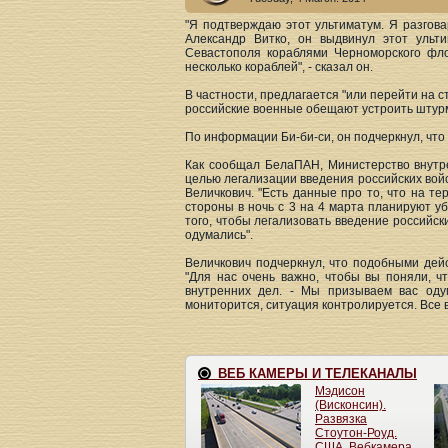
"Я подтверждаю этот ультиматум. Я разгов
Александр Витко, он выдвинул этот ульт
Севастополя кораблями Черноморского флот
несколько кораблей", - сказал он.
В частности, предлагается "или перейти на с
российские военные обещают устроить штур
По информации Би-би-си, он подчеркнул, что
Как сообщал БелаПАН, Министерство внутр
целью легализации введения российских вой
Величкович. "Есть данные про то, что на т
стороны в ночь с 3 на 4 марта планируют уб
того, чтобы легализовать введение российск
одумались".
Величкович подчеркнул, что подобными дейс
"Для нас очень важно, чтобы вы поняли, ч
внутренних дел. - Мы призываем вас оду
мониторится, ситуация контролируется. Все в