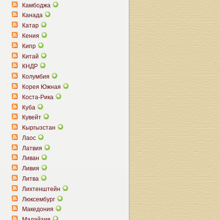
Камбоджа
Канада
Катар
Кения
Кипр
Китай
КНДР
Колумбия
Корея Южная
Коста-Рика
Куба
Кувейт
Кыргызстан
Лаос
Латвия
Ливан
Ливия
Литва
Лихтенштейн
Люксембург
Македония
Малайзия