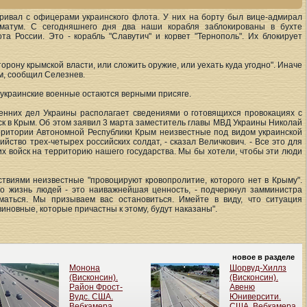
аривал с офицерами украинского флота. У них на борту был вице-адмирал
иматум. С сегодняшнего дня два наши корабля заблокированы в бухте
а России. Это - корабль "Славутич" и корвет "Тернополь". Их блокирует
торону крымской власти, или сложить оружие, или уехать куда угодно". Иначе
м, сообщил Селезнев.
 украинские военные остаются верными присяге.
енних дел Украины располагает сведениями о готовящихся провокациях с
ск в Крым. Об этом заявил 3 марта заместитель главы МВД Украины Николай
ерритории Автономной Республики Крым неизвестные под видом украинской
ийство трех-четырех российских солдат, - сказал Величкович. - Все это для
их войск на территорию нашего государства. Мы бы хотели, чтобы эти люди
твиями неизвестные "провоцируют кровопролитие, которого нет в Крыму".
то жизнь людей - это наиважнейшая ценность, - подчеркнул замминистра
маться. Мы призываем вас остановиться. Имейте в виду, что ситуация
иновные, которые причастны к этому, будут наказаны".