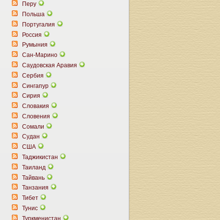
Перу
Польша
Португалия
Россия
Румыния
Сан-Марино
Саудовская Аравия
Сербия
Сингапур
Сирия
Словакия
Словения
Сомали
Судан
США
Таджикистан
Таиланд
Тайвань
Танзания
Тибет
Тунис
Туркменистан