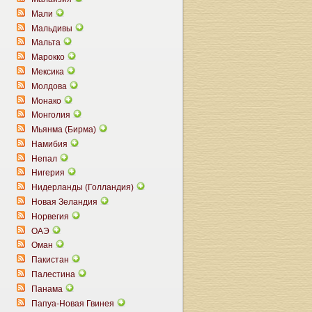
Мали
Мальдивы
Мальта
Марокко
Мексика
Молдова
Монако
Монголия
Мьянма (Бирма)
Намибия
Непал
Нигерия
Нидерланды (Голландия)
Новая Зеландия
Норвегия
ОАЭ
Оман
Пакистан
Палестина
Панама
Папуа-Новая Гвинея