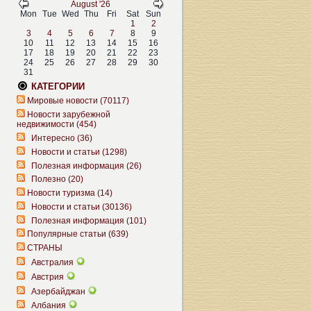
August '26
Mon
Tue
Wed
Thu
Fri
Sat
Sun
1
2
3
4
5
6
7
8
9
10
11
12
13
14
15
16
17
18
19
20
21
22
23
24
25
26
27
28
29
30
31
КАТЕГОРИИ
Мировые новости (70117)
Новости зарубежной
недвижимости (454)
Интересно (36)
Новости и статьи (1298)
Полезная информация (26)
Полезно (20)
Новости туризма (14)
Новости и статьи (30136)
Полезная информация (101)
Популярные статьи (639)
СТРАНЫ
Австралия
Австрия
Азербайджан
Албания