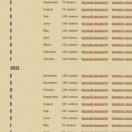
September
72 записи
(
полный просмотр
)
(
посмотр заго
August
75 записи
(
полный просмотр
)
(
посмотр заго
July
139 записи
(
полный просмотр
)
(
посмотр заго
June
148 записи
(
полный просмотр
)
(
посмотр заго
May
132 записи
(
полный просмотр
)
(
посмотр заго
April
116 записи
(
полный просмотр
)
(
посмотр заго
March
132 записи
(
полный просмотр
)
(
посмотр заго
February
133 записи
(
полный просмотр
)
(
посмотр заго
January
104 записи
(
полный просмотр
)
(
посмотр заго
2011
December
139 записи
(
полный просмотр
)
(
посмотр заго
November
166 записи
(
полный просмотр
)
(
посмотр заго
October
190 записи
(
полный просмотр
)
(
посмотр заго
September
168 записи
(
полный просмотр
)
(
посмотр заго
August
181 записи
(
полный просмотр
)
(
посмотр заго
July
181 записи
(
полный просмотр
)
(
посмотр заго
June
181 записи
(
полный просмотр
)
(
посмотр заго
May
43 записи
(
полный просмотр
)
(
посмотр заго