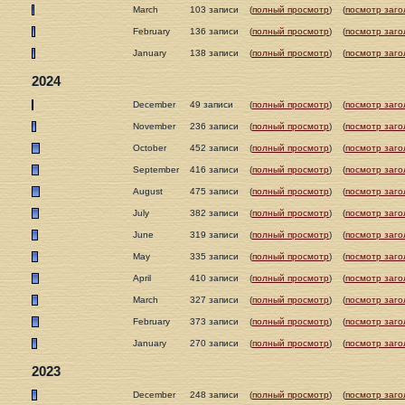
March
103 записи
(
полный просмотр
)
(
посмотр заго
February
136 записи
(
полный просмотр
)
(
посмотр заго
January
138 записи
(
полный просмотр
)
(
посмотр заго
2024
December
49 записи
(
полный просмотр
)
(
посмотр заго
November
236 записи
(
полный просмотр
)
(
посмотр заго
October
452 записи
(
полный просмотр
)
(
посмотр заго
September
416 записи
(
полный просмотр
)
(
посмотр заго
August
475 записи
(
полный просмотр
)
(
посмотр заго
July
382 записи
(
полный просмотр
)
(
посмотр заго
June
319 записи
(
полный просмотр
)
(
посмотр заго
May
335 записи
(
полный просмотр
)
(
посмотр заго
April
410 записи
(
полный просмотр
)
(
посмотр заго
March
327 записи
(
полный просмотр
)
(
посмотр заго
February
373 записи
(
полный просмотр
)
(
посмотр заго
January
270 записи
(
полный просмотр
)
(
посмотр заго
2023
December
248 записи
(
полный просмотр
)
(
посмотр заго