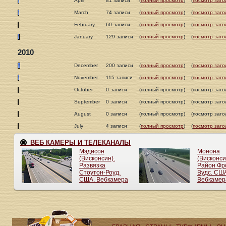
April
81 записи
(
полный просмотр
)
(
посмотр заго
March
74 записи
(
полный просмотр
)
(
посмотр заго
February
60 записи
(
полный просмотр
)
(
посмотр заго
January
129 записи
(
полный просмотр
)
(
посмотр заго
2010
December
200 записи
(
полный просмотр
)
(
посмотр заго
November
115 записи
(
полный просмотр
)
(
посмотр заго
October
0 записи
(полный просмотр)
(посмотр заго
September
0 записи
(полный просмотр)
(посмотр заго
August
0 записи
(полный просмотр)
(посмотр заго
July
4 записи
(
полный просмотр
)
(
посмотр заго