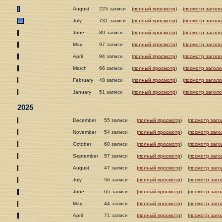
August
225 записи
(
полный просмотр
)
(
посмотр заголо
July
731 записи
(
полный просмотр
)
(
посмотр заголо
June
80 записи
(
полный просмотр
)
(
посмотр заголо
May
97 записи
(
полный просмотр
)
(
посмотр заголо
April
94 записи
(
полный просмотр
)
(
посмотр заголо
March
66 записи
(
полный просмотр
)
(
посмотр заголо
February
48 записи
(
полный просмотр
)
(
посмотр заголо
January
51 записи
(
полный просмотр
)
(
посмотр заголо
2025
December
55 записи
(
полный просмотр
)
(
посмотр заго
November
54 записи
(
полный просмотр
)
(
посмотр заго
October
60 записи
(
полный просмотр
)
(
посмотр заго
September
57 записи
(
полный просмотр
)
(
посмотр заго
August
47 записи
(
полный просмотр
)
(
посмотр заго
July
56 записи
(
полный просмотр
)
(
посмотр заго
June
65 записи
(
полный просмотр
)
(
посмотр заго
May
44 записи
(
полный просмотр
)
(
посмотр заго
April
71 записи
(
полный просмотр
)
(
посмотр заго