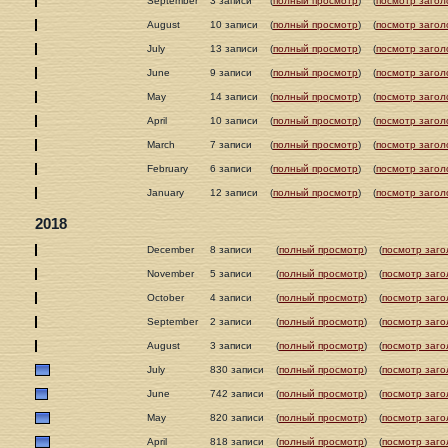
September
3 записи
(
полный просмотр
)
(
посмотр загол
August
10 записи
(
полный просмотр
)
(
посмотр загол
July
13 записи
(
полный просмотр
)
(
посмотр загол
June
9 записи
(
полный просмотр
)
(
посмотр загол
May
14 записи
(
полный просмотр
)
(
посмотр загол
April
10 записи
(
полный просмотр
)
(
посмотр загол
March
7 записи
(
полный просмотр
)
(
посмотр загол
February
6 записи
(
полный просмотр
)
(
посмотр загол
January
12 записи
(
полный просмотр
)
(
посмотр загол
2018
December
8 записи
(
полный просмотр
)
(
посмотр заго
November
5 записи
(
полный просмотр
)
(
посмотр заго
October
4 записи
(
полный просмотр
)
(
посмотр заго
September
2 записи
(
полный просмотр
)
(
посмотр заго
August
3 записи
(
полный просмотр
)
(
посмотр заго
July
830 записи
(
полный просмотр
)
(
посмотр заго
June
742 записи
(
полный просмотр
)
(
посмотр заго
May
820 записи
(
полный просмотр
)
(
посмотр заго
April
818 записи
(
полный просмотр
)
(
посмотр заго