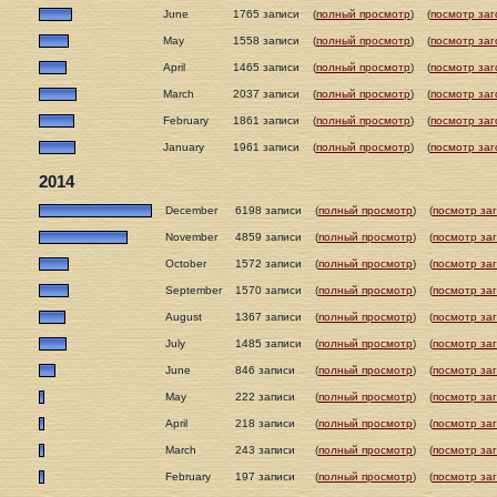
June
1765 записи
(
полный просмотр
)
(
посмотр заг
May
1558 записи
(
полный просмотр
)
(
посмотр заг
April
1465 записи
(
полный просмотр
)
(
посмотр заг
March
2037 записи
(
полный просмотр
)
(
посмотр заг
February
1861 записи
(
полный просмотр
)
(
посмотр заг
January
1961 записи
(
полный просмотр
)
(
посмотр заг
2014
December
6198 записи
(
полный просмотр
)
(
посмотр за
November
4859 записи
(
полный просмотр
)
(
посмотр за
October
1572 записи
(
полный просмотр
)
(
посмотр за
September
1570 записи
(
полный просмотр
)
(
посмотр за
August
1367 записи
(
полный просмотр
)
(
посмотр за
July
1485 записи
(
полный просмотр
)
(
посмотр за
June
846 записи
(
полный просмотр
)
(
посмотр за
May
222 записи
(
полный просмотр
)
(
посмотр за
April
218 записи
(
полный просмотр
)
(
посмотр за
March
243 записи
(
полный просмотр
)
(
посмотр за
February
197 записи
(
полный просмотр
)
(
посмотр за