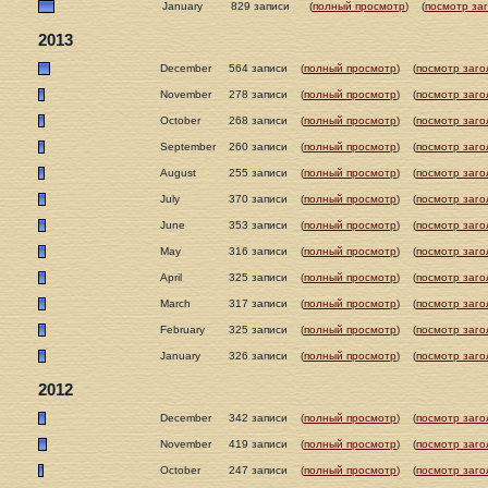
January
829 записи
(
полный просмотр
)
(
посмотр за
2013
December
564 записи
(
полный просмотр
)
(
посмотр заго
November
278 записи
(
полный просмотр
)
(
посмотр заго
October
268 записи
(
полный просмотр
)
(
посмотр заго
September
260 записи
(
полный просмотр
)
(
посмотр заго
August
255 записи
(
полный просмотр
)
(
посмотр заго
July
370 записи
(
полный просмотр
)
(
посмотр заго
June
353 записи
(
полный просмотр
)
(
посмотр заго
May
316 записи
(
полный просмотр
)
(
посмотр заго
April
325 записи
(
полный просмотр
)
(
посмотр заго
March
317 записи
(
полный просмотр
)
(
посмотр заго
February
325 записи
(
полный просмотр
)
(
посмотр заго
January
326 записи
(
полный просмотр
)
(
посмотр заго
2012
December
342 записи
(
полный просмотр
)
(
посмотр заго
November
419 записи
(
полный просмотр
)
(
посмотр заго
October
247 записи
(
полный просмотр
)
(
посмотр заго