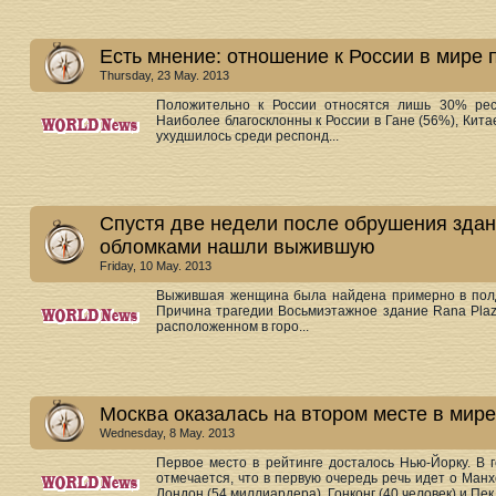
Есть мнение: отношение к России в мире
Thursday, 23 May. 2013
Положительно к России относятся лишь 30% рес
Наиболее благосклонны к России в Гане (56%), Кита
ухудшилось среди респонд...
Спустя две недели после обрушения зда
обломками нашли выжившую
Friday, 10 May. 2013
Выжившая женщина была найдена примерно в полде
Причина трагедии Восьмиэтажное здание Rana Plaz
расположенном в горо...
Москва оказалась на втором месте в мир
Wednesday, 8 May. 2013
Первое место в рейтинге досталось Нью-Йорку. В 
отмечается, что в первую очередь речь идет о Ман
Лондон (54 миллиардера), Гонконг (40 человек) и Пек.