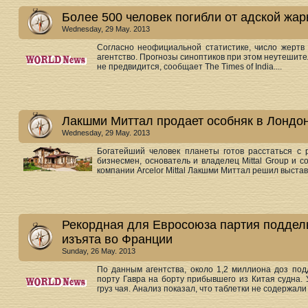
Более 500 человек погибли от адской жа
Wednesday, 29 May. 2013
Cогласно неофициальной статистике, число жертв
агентство. Прогнозы синоптиков при этом неутешит
не предвидится, сообщает The Times of India....
Лакшми Миттал продает особняк в Лондон
Wednesday, 29 May. 2013
Богатейший человек планеты готов расстаться с
бизнесмен, основатель и владелец Mittal Group и 
компании Arcelor Mittal Лакшми Миттал решил выстави
Рекордная для Евросоюза партия поддель
изъята во Франции
Sunday, 26 May. 2013
По данным агентства, около 1,2 миллиона доз по
порту Гавра на борту прибывшего из Китая судна.
груз чая. Анализ показал, что таблетки не содержали 