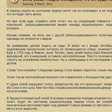
Saturday, 9 March. 2013
В период скорби по усопшему лидеру ничто так не сплачивает и не по
что он будет жить вечно.
Но при этом надо отдавать себе отчет, что на следующем повороте И
поколений, забальзамированная мумия некогда национального ли
раздора.
Иными словами, не ясно, как с душой забальзамированного политика,
однажды не упокоится с миром.
За примерами далеко ходить не надо. И вовсе не с вождя Октябр
надлежащем захоронении которого не прекращаются споры, начинает
Ещё в 1703 году в Ревеле, ныне Таллин, умер некий принц Карл-Евгений
вернувший, его в наказание оставили непогребённым. Просто положили
глазеть на штрафника любопытные. Ну, а заимодавцы и их наследники 
долгов.
Слова "спи спокойно" к бедному принцу стало можно обратить только че
Точно так же неспокойным оказался сон в мавзолеях у большинства удос
У одних покой нарушают толпы экскурсантов, как это происходит, напр
Ир Сена и его сына Ким Чен Ира в Кымсусанском мемориальном дворце
посетителями.
В Турции в посмертный покой Ататюрка в камерном порядке вторгаются
знает, будет ли светскому национальному лидеру столь же споко
окончательно восторжествуют над армией? Смена режима со светского 
места в его мавзолее.