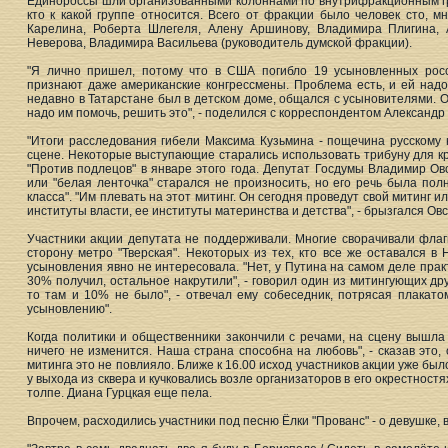
Единороссы шли организованными колоннами по внутрифракционным гр
кто к какой группе относится. Всего от фракции было человек сто, 
Карелина, Роберта Шлегеля, Алену Аршинову, Владимира Плигина, 
Неверова, Владимира Васильева (руководитель думской фракции).
"Я лично пришел, потому что в США погибло 19 усыновленных росси
признают даже американские конгрессмены. Проблема есть, и ей надо
недавно в Татарстане был в детском доме, общался с усыновителями. О
надо им помочь, решить это", - поделился с корреспондентом Александр
"Итоги расследования гибели Максима Кузьмина - пощечина русскому 
сцене. Некоторые выступающие старались использовать трибуну для кр
"Против подлецов" в январе этого года. Депутат Госдумы Владимир Ов
или "белая ленточка" старался не произносить, но его речь была по
класса". "Им плевать на этот митинг. Он сегодня проведут свой митинг и
институты власти, ее институты материнства и детства", - брызгался Ов
Участники акции депутата не поддерживали. Многие сворачивали флаг
сторону метро "Тверская". Некоторых из тех, кто все же оставался в
усыновления явно не интересовала. "Нет, у Путина на самом деле пра
30% получил, остальное накрутили", - говорил один из митингующих дру
то там и 10% не было", - отвечал ему собеседник, потрясая плакат
усыновлению".
Когда политики и общественники закончили с речами, на сцену вышла
ничего не изменится. Наша страна способна на любовь", - сказав это,
митинга это не повлияло. Ближе к 16.00 исход участников акции уже бы
у выхода из сквера и кучковались возле организаторов в его окрестност
толпе. Диана Гурцкая еще пела.
Впрочем, расходились участники под песню Ёлки "Прованс" - о девушке, 