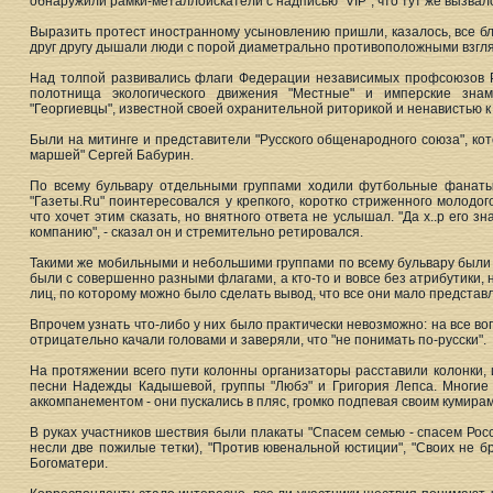
обнаружили рамки-металлоискатели с надписью "VIP", что тут же вызвало
Выразить протест иностранному усыновлению пришли, казалось, все бл
друг другу дышали люди с порой диаметрально противоположными взгл
Над толпой развивались флаги Федерации независимых профсоюзов Р
полотнища экологического движения "Местные" и имперские знам
"Георгиевцы", известной своей охранительной риторикой и ненавистью к
Были на митинге и представители "Русского общенародного союза", ко
маршей" Сергей Бабурин.
По всему бульвару отдельными группами ходили футбольные фанаты
"Газеты.Ru" поинтересовался у крепкого, коротко стриженного молодо
что хочет этим сказать, но внятного ответа не услышал. "Да х..р его з
компанию", - сказал он и стремительно ретировался.
Такими же мобильными и небольшими группами по всему бульвару были
были с совершенно разными флагами, а кто-то и вовсе без атрибутики
лиц, по которому можно было сделать вывод, что все они мало представ
Впрочем узнать что-либо у них было практически невозможно: на все во
отрицательно качали головами и заверяли, что "не понимать по-русски".
На протяжении всего пути колонны организаторы расставили колонки,
песни Надежды Кадышевой, группы "Любэ" и Григория Лепса. Многие
аккомпанементом - они пускались в пляс, громко подпевая своим кумирам
В руках участников шествия были плакаты "Спасем семью - спасем Рос
несли две пожилые тетки), "Против ювенальной юстиции", "Своих не б
Богоматери.