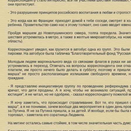
Корреспонденту стало интересно, все ли участники шествия понимают, 
они протестуют.
- Это разрушение принципов российского воспитания в любви и строгости
- Это когда как во Франции: приходят домой к тебе соседи, смотрят в х
ребенка. Правительство само нас к этому толкает, оно само вводит ювен
Пройдя маршем до Новопушкинского сквера, толпа поредела. Значит
шествия устремилась в метро, а также в желтые микроавтобусы, на номе
область).
Корреспондент увидел, как грузится в автобус одна из групп. Это был
пирожки. На автобусе была табличка "Благотворительный фонд "Русская
Молодым людям маргинального вида со связками флагов в руках ни авт
устремились в переход. Отвечать на вопросы корреспондента они отказ
платили, им просто нечего было делать в субботу, поэтому и пришли.
марша" не просто располагающие излишками свободного времени, 
граждане.
- Я представляю инициативную группу по проведению референдума з
кричат, что дети проданы. А я хочу, чтобы не возникало ситуаций, 
юстиция", я не читал, но не одобряю, - сказал корреспонденту пожилой 
- Я хочу заметить, что происходит стравливание. Вот те, кто прише
марш", а я не понимаю, зачем вообще два мероприятия в один день пров
за Путина. Я не за Путина пришла, а за детей. И вообще, если бы была
торговал, - заметила его соратница Людмила.
На митинг остались самые стойкие, в том числе значительная часть дум