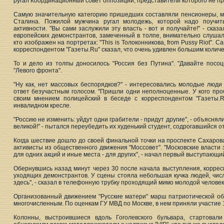
ругал Координационный совет оппозиции, представители которого не пр
Самую значительную категорию пришедших составляли пенсионеры, м
Сталина. Пожилой мужчина ругал молодежь, которой надо поучит
активности. "Вы сами заслужили эту власть - вот и получайте!" - сказ
европейских демонстрантов, замеченный в толпе, внимательно слушал 
кто изображен на портретах: "This is Толоконникова, from Pussy Riot". 
корреспондентом "Газеты.Ru" сказал, что очень удивлен большим количе
То и дело из толпы доносилось "Россия без Путина". "Давайте посоц
"Левого фронта".
"Ну как, нет массовых беспорядков?" - интересовались молодые люди 
ответ безучастным голосом. "Пришли одни неполноценные. У кого проб
своим мнением полицейский в беседе с корреспондентом "Газеты.R
инвалидном кресле.
"Россию не изменить: уйдут одни грабители - придут другие", - объясня
великой!" - пытался переубедить их худенький студент, содрогавшийся о
Когда шествие дошло до своей финальной точки на проспекте Сахаров
активисты из общественного движения "Моссовет". "Московские власти 
для одних акций и иные места - для других", - начал первый выступающи
Обернувшись назад минут через 30 после начала выступления, корре
уходящих демонстрантов. У сцены стояла небольшая кучка людей, числ
здесь", - сказал в телефонную трубку проходящий мимо молодой человек
Организованный движением "Русские матери" марш патриотической об
многочисленным. По оценкам ГУ МВД по Москве, в нем приняли участие 
Колонны, выстроившиеся вдоль Гоголевского бульвара, стартова