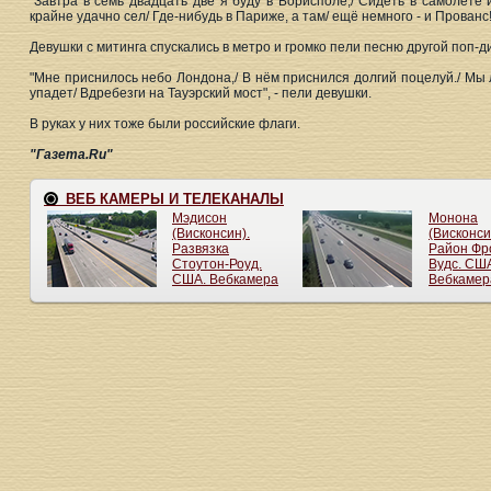
"Завтра в семь двадцать две я буду в Борисполе,/ Сидеть в самолёте
крайне удачно сел/ Где-нибудь в Париже, а там/ ещё немного - и Прован
Девушки с митинга спускались в метро и громко пели песню другой поп-ди
"Мне приснилось небо Лондона,/ В нём приснился долгий поцелуй./ Мы л
упадет/ Вдребезги на Тауэрский мост", - пели девушки.
В руках у них тоже были российские флаги.
"Газета.Ru"