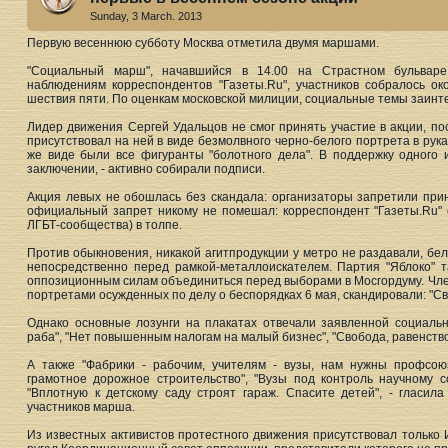
Sunday, 3 March. 2013
Первую весеннюю субботу Москва отметила двумя маршами.
"Социальный марш", начавшийся в 14.00 на Страстном бульваре,
наблюдениям корреспондентов "Газеты.Ru", участников собралось о
шествия пяти. По оценкам московской милиции, социальные темы заинте
Лидер движения Сергей Удальцов не смог принять участие в акции, п
присутствовал на ней в виде безмолвного черно-белого портрета в рук
же виде были все фигуранты "болотного дела". В поддержку одного 
заключении, - активно собирали подписи.
Акция левых не обошлась без скандала: организаторы запретили при
официальный запрет никому не помешал: корреспондент "Газеты.Ru"
ЛГБТ-сообщества) в толпе.
Против обыкновения, никакой агитпродукции у метро не раздавали, бе
непосредственно перед рамкой-металлоискателем. Партия "Яблоко" 
оппозиционным силам объединиться перед выборами в Мосгордуму. Член
портретами осужденных по делу о беспорядках 6 мая, скандировали: "Св
Однако основные лозунги на плакатах отвечали заявленной социальн
раба", "Нет повышенным налогам на малый бизнес", "Свобода, равенств
А также "Фабрики - рабочим, учителям - вузы, нам нужны профсоюз
грамотное дорожное строительство", "Вузы под контроль научному 
"Вплотную к детскому саду строят гараж. Спасите детей", - гласил
участников марша.
Из известных активистов протестного движения присутствовал только