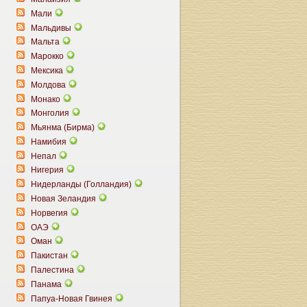
Мали
Мальдивы
Мальта
Марокко
Мексика
Молдова
Монако
Монголия
Мьянма (Бирма)
Намибия
Непал
Нигерия
Нидерланды (Голландия)
Новая Зеландия
Норвегия
ОАЭ
Оман
Пакистан
Палестина
Панама
Папуа-Новая Гвинея