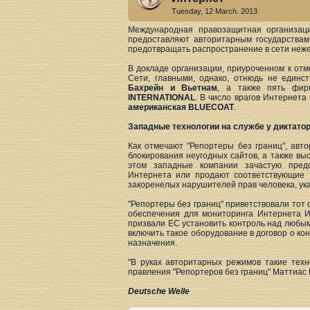
Tuesday, 12 March. 2013
Международная правозащитная организац
предоставляют авторитарным государствам
предотвращать распространение в сети неж
В докладе организации, приуроченном к отм
Сети, главными, однако, отнюдь не един
Бахрейн и Вьетнам
, а также пять фи
INTERNATIONAL
. В число врагов Интернета
американская BLUECOAT
.
Западные технологии на службе у диктато
Как отмечают "Репортеры без границ", ав
блокирования неугодных сайтов, а также вы
этом западные компании зачастую пред
Интернета или продают соответствующие т
закоренелых нарушителей прав человека, ука
"Репортеры без границ" приветствовали тот
обеспечения для мониторинга Интернета Ир
призвали ЕС установить контроль над любым
включить такое оборудование в договор о ко
назначения.
"В руках авторитарных режимов такие тех
правления "Репортеров без границ" Маттиас 
Deutsche Welle