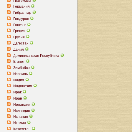
Гватемала
Германия
Гибралтар
Гондурас
Гонконг
Греция
Грузия
Дагестан
Дания
Доминиканская Республика
Египет
Зимбабве
Израиль
Индия
Индонезия
Ирак
Иран
Ирландия
Исландия
Испания
Италия
Казахстан