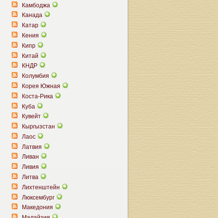
Камбоджа
Канада
Катар
Кения
Кипр
Китай
КНДР
Колумбия
Корея Южная
Коста-Рика
Куба
Кувейт
Кыргызстан
Лаос
Латвия
Ливан
Ливия
Литва
Лихтенштейн
Люксембург
Македония
Малайзия