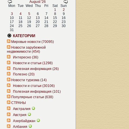
August '26
Mon
Tue
Wed
Thu
Fri
Sat
Sun
1
2
3
4
5
6
7
8
9
10
11
12
13
14
15
16
17
18
19
20
21
22
23
24
25
26
27
28
29
30
31
КАТЕГОРИИ
Мировые новости (70095)
Новости зарубежной
недвижимости (454)
Интересно (36)
Новости и статьи (1298)
Полезная информация (26)
Полезно (20)
Новости туризма (14)
Новости и статьи (30106)
Полезная информация (101)
Популярные статьи (638)
СТРАНЫ
Австралия
Австрия
Азербайджан
Албания