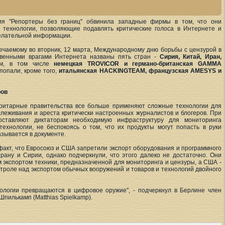
ия "Репортеры без границ" обвинила западные фирмы в том, что они
 технологии, позволяющие подавлять критические голоса в Интернете и
елательной информации.
ечаемому во вторник, 12 марта, Международному дню борьбы с цензурой в
ственными врагами Интернета названы пять стран -
Сирия, Китай, Иран,
рм, в том числе
немецкая TROVICOR и германо-британская GAMMA
 попали, кроме того,
итальянская HACKINGTEAM, французская AMESYS и
ров
торитарные правительства все больше применяют сложные технологии для
слеживания и ареста критически настроенных журналистов и блогеров. При
оставляют диктаторам необходимую инфраструктуру для мониторинга
ехнологии, не беспокоясь о том, что их продукты могут попасть в руки
зывается в документе.
 факт, что Евросоюз и США запретили экспорт оборудования и программного
ану и Сирии, однако подчеркнули, что этого далеко не достаточно. Они
 экспортом техники, предназначенной для мониторинга и цензуры, а США -
нтроле над экспортом обычных вооружений и товаров и технологий двойного
нологии превращаются в цифровое оружие", - подчеркнул в Берлине член
Шпилькамп (Matthias Spielkamp).