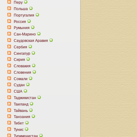
Перу
Польша
Португалия
Россия
Румыния
Сан-Марино
Саудовская Аравия
Сербия
Сингапур
Сирия
Словакия
Словения
Сомали
Судан
США
Таджикистан
Таиланд
Тайвань
Танзания
Тибет
Тунис
Туркменистан