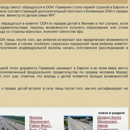
предь смогут обращаться в ООН: Германия стала первой страной в Европе и
овала соответствующий дополнительный протокол к Конвенции ООН о правах
лине, министр по делам семьи ФРГ
 обращаться в комитет ООН по правам детей в Женеве в тех случаях, если
издевательствам, лишены возможности получить образование или стали
да со стороны взрослых, поясняет агентство dpa.
ОН лишь после того, как ребенок исчерпает все юридические возможности
не. Однако в случае особенно серьезных нарушений прав ребенка комитет
получения индивидуальной жалобы начать собственное расследование в
цией этого документа Германия занимает в Европе и во всем мире место
полномоченный федерального правительства по правам человека Маркус
ал этот шаг, отметив, что впредь у детей появится больше возможностей
 правах детей вступит в силу лишь после того, как его ратифицируют не