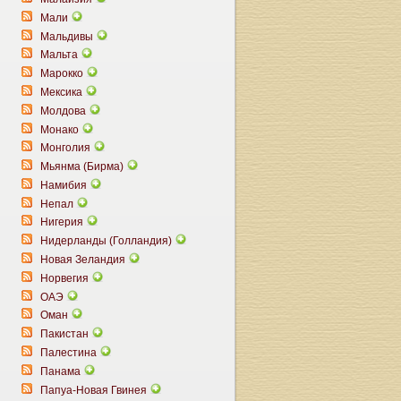
Мали
Мальдивы
Мальта
Марокко
Мексика
Молдова
Монако
Монголия
Мьянма (Бирма)
Намибия
Непал
Нигерия
Нидерланды (Голландия)
Новая Зеландия
Норвегия
ОАЭ
Оман
Пакистан
Палестина
Панама
Папуа-Новая Гвинея