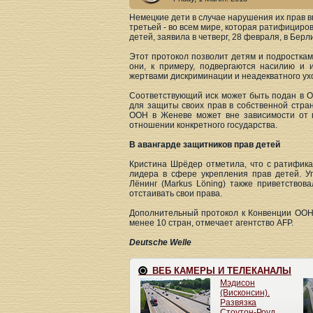
Немецкие дети в случае нарушения их прав в
третьей - во всем мире, которая ратифицир
детей, заявила в четверг, 28 февраля, в Бер
Этот протокол позволит детям и подросткам
они, к примеру, подвергаются насилию и 
жертвами дискриминации и неадекватного ухо
Соответствующий иск может быть подан в О
для защиты своих прав в собственной стра
ООН в Женеве может вне зависимости от 
отношении конкретного государства.
В авангарде защитников прав детей
Кристина Шрёдер отметила, что с ратифика
лидера в сфере укрепления прав детей. У
Лёнинг (Markus Löning) также приветствов
отстаивать свои права.
Дополнительный протокол к Конвенции ООН о
менее 10 стран, отмечает агентство AFP.
Deutsche Welle