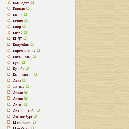
Камбоджа
Канада
Катар
Кения
Кипр
Китай
КНДР
Колумбия
Корея Южная
Коста-Рика
Куба
Кувейт
Кыргызстан
Лаос
Латвия
Ливан
Ливия
Литва
Лихтенштейн
Люксембург
Македония
Малайзия