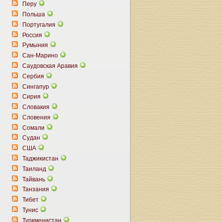
Перу
Польша
Португалия
Россия
Румыния
Сан-Марино
Саудовская Аравия
Сербия
Сингапур
Сирия
Словакия
Словения
Сомали
Судан
США
Таджикистан
Таиланд
Тайвань
Танзания
Тибет
Тунис
Туркменистан