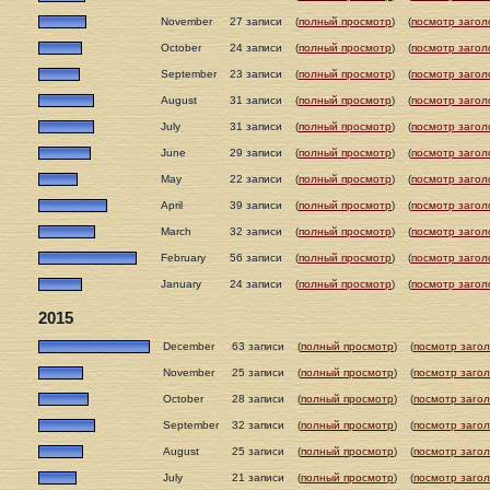
November
27 записи
(
полный просмотр
)
(
посмотр загол
October
24 записи
(
полный просмотр
)
(
посмотр загол
September
23 записи
(
полный просмотр
)
(
посмотр загол
August
31 записи
(
полный просмотр
)
(
посмотр загол
July
31 записи
(
полный просмотр
)
(
посмотр загол
June
29 записи
(
полный просмотр
)
(
посмотр загол
May
22 записи
(
полный просмотр
)
(
посмотр загол
April
39 записи
(
полный просмотр
)
(
посмотр загол
March
32 записи
(
полный просмотр
)
(
посмотр загол
February
56 записи
(
полный просмотр
)
(
посмотр загол
January
24 записи
(
полный просмотр
)
(
посмотр загол
2015
December
63 записи
(
полный просмотр
)
(
посмотр загол
November
25 записи
(
полный просмотр
)
(
посмотр загол
October
28 записи
(
полный просмотр
)
(
посмотр загол
September
32 записи
(
полный просмотр
)
(
посмотр загол
August
25 записи
(
полный просмотр
)
(
посмотр загол
July
21 записи
(
полный просмотр
)
(
посмотр загол