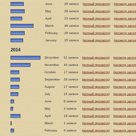
June
26 записи
(
полный просмотр
)
(
посмотр загол
May
28 записи
(
полный просмотр
)
(
посмотр загол
April
23 записи
(
полный просмотр
)
(
посмотр загол
March
46 записи
(
полный просмотр
)
(
посмотр загол
February
28 записи
(
полный просмотр
)
(
посмотр загол
January
25 записи
(
полный просмотр
)
(
посмотр загол
2014
December
61 записи
(
полный просмотр
)
(
посмотр загол
November
40 записи
(
полный просмотр
)
(
посмотр загол
October
17 записи
(
полный просмотр
)
(
посмотр загол
September
18 записи
(
полный просмотр
)
(
посмотр загол
August
17 записи
(
полный просмотр
)
(
посмотр загол
July
15 записи
(
полный просмотр
)
(
посмотр загол
June
6 записи
(
полный просмотр
)
(
посмотр загол
May
4 записи
(
полный просмотр
)
(
посмотр загол
April
19 записи
(
полный просмотр
)
(
посмотр загол
March
1 записи
(
полный просмотр
)
(
посмотр загол
February
6 записи
(
полный просмотр
)
(
посмотр загол