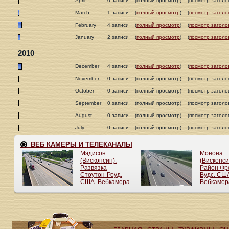
April
0 записи
(полный просмотр)
(посмотр заголо
March
1 записи
(
полный просмотр
)
(
посмотр заголо
February
4 записи
(
полный просмотр
)
(
посмотр заголо
January
2 записи
(
полный просмотр
)
(
посмотр заголо
2010
December
4 записи
(
полный просмотр
)
(
посмотр заголо
November
0 записи
(полный просмотр)
(посмотр заголо
October
0 записи
(полный просмотр)
(посмотр заголо
September
0 записи
(полный просмотр)
(посмотр заголо
August
0 записи
(полный просмотр)
(посмотр заголо
July
0 записи
(полный просмотр)
(посмотр заголо