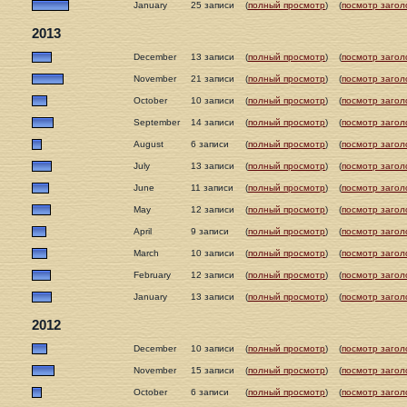
January
25 записи
(
полный просмотр
)
(
посмотр загол
2013
December
13 записи
(
полный просмотр
)
(
посмотр загол
November
21 записи
(
полный просмотр
)
(
посмотр загол
October
10 записи
(
полный просмотр
)
(
посмотр загол
September
14 записи
(
полный просмотр
)
(
посмотр загол
August
6 записи
(
полный просмотр
)
(
посмотр загол
July
13 записи
(
полный просмотр
)
(
посмотр загол
June
11 записи
(
полный просмотр
)
(
посмотр загол
May
12 записи
(
полный просмотр
)
(
посмотр загол
April
9 записи
(
полный просмотр
)
(
посмотр загол
March
10 записи
(
полный просмотр
)
(
посмотр загол
February
12 записи
(
полный просмотр
)
(
посмотр загол
January
13 записи
(
полный просмотр
)
(
посмотр загол
2012
December
10 записи
(
полный просмотр
)
(
посмотр загол
November
15 записи
(
полный просмотр
)
(
посмотр загол
October
6 записи
(
полный просмотр
)
(
посмотр загол