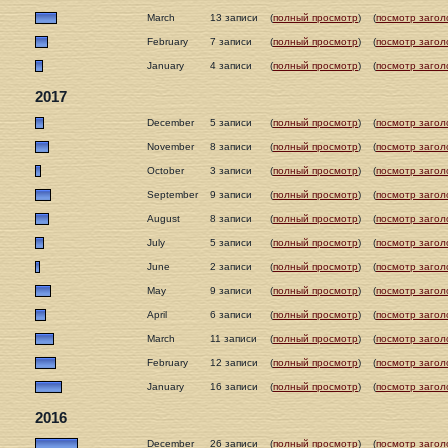
March
13 записи
(
полный просмотр
)
(
посмотр загол
February
7 записи
(
полный просмотр
)
(
посмотр загол
January
4 записи
(
полный просмотр
)
(
посмотр загол
2017
December
5 записи
(
полный просмотр
)
(
посмотр загол
November
8 записи
(
полный просмотр
)
(
посмотр загол
October
3 записи
(
полный просмотр
)
(
посмотр загол
September
9 записи
(
полный просмотр
)
(
посмотр загол
August
8 записи
(
полный просмотр
)
(
посмотр загол
July
5 записи
(
полный просмотр
)
(
посмотр загол
June
2 записи
(
полный просмотр
)
(
посмотр загол
May
9 записи
(
полный просмотр
)
(
посмотр загол
April
6 записи
(
полный просмотр
)
(
посмотр загол
March
11 записи
(
полный просмотр
)
(
посмотр загол
February
12 записи
(
полный просмотр
)
(
посмотр загол
January
16 записи
(
полный просмотр
)
(
посмотр загол
2016
December
26 записи
(
полный просмотр
)
(
посмотр загол