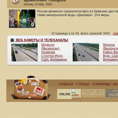
Sunday, 24 May. 2026
Россия временно ограничила ввоз из Армении цветов
также минеральной воды «Джермук». Эти меры...
(Страница 1 из 34, всего записей: 504)
сл
ГЛАВНАЯ
СТРАНЫ
ТУРФИРМЫ
ОН