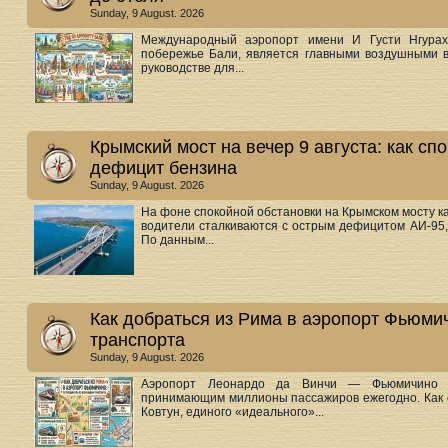
Sunday, 9 August. 2026
Международный аэропорт имени И Густи Нгурах
побережье Бали, является главными воздушными в
руководстве для...
Крымский мост на вечер 9 августа: как сп
дефицит бензина
Sunday, 9 August. 2026
На фоне спокойной обстановки на Крымском мосту к
водители сталкиваются с острым дефицитом АИ‑95,
По данным...
Как добраться из Рима в аэропорт Фьюмич
транспорта
Sunday, 9 August. 2026
Аэропорт Леонардо да Винчи — Фьюмичино я
принимающим миллионы пассажиров ежегодно. Как 
Ковтун, единого «идеального»...