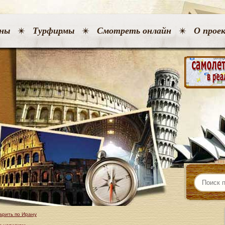
ны
Турфирмы
Смотреть онлайн
О прое
арить по Ирану