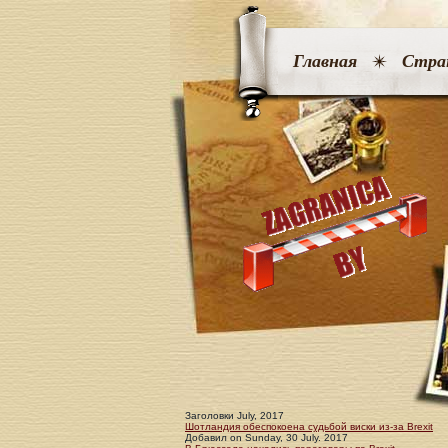
Главная
Стра
Заголовки July, 2017
Шотландия обеспокоена судьбой виски из-за Brexit
Добавил
on
Sunday, 30 July. 2017