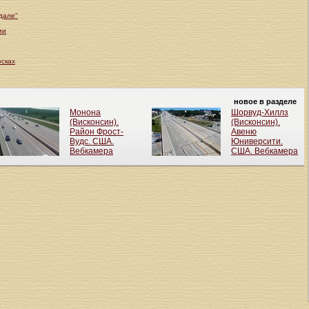
дале"
ии
осках