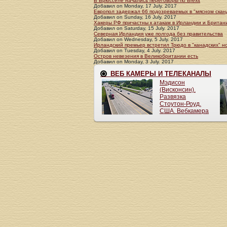
В Брюсселе начались переговоры по Brexit
Добавил
on
Monday, 17 July. 2017
Европол задержал 66 подозреваемых в "мясном скан
Добавил
on
Sunday, 16 July. 2017
Хакеры РФ причастны к атакам в Ирландии и Британ
Добавил
on
Saturday, 15 July. 2017
Северная Ирландия уже полгода без правительства
Добавил
on
Wednesday, 5 July. 2017
Ирландский премьер встретил Трюдо в "канадских" н
Добавил
on
Tuesday, 4 July. 2017
Остров невезения в Великобритании есть
Добавил
on
Monday, 3 July. 2017