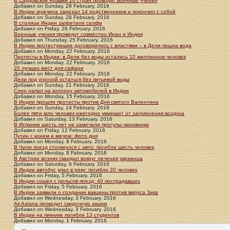
В Саудовской Аравии 20 стран проводят военные учения
Добавил
on
Sunday, 28 February. 2016
В Индии мужчина зарезал 14 родственников и покончил с собой
Добавил
on
Sunday, 28 February. 2016
В столице Индии запретили селфи
Добавил
on
Friday, 26 February. 2016
Военные учения проведут совместно Иран и Индия
Добавил
on
Thursday, 25 February. 2016
В Индии протестующие договорились с властями – в Дели пошла вода
Добавил
on
Monday, 22 February. 2016
Протесты в Индии: в Дели без воды остались 10 миллионов человек
Добавил
on
Monday, 22 February. 2016
20 лучших мест для сафари
Добавил
on
Monday, 22 February. 2016
Дели под угрозой остаться без питьевой воды
Добавил
on
Sunday, 21 February. 2016
Слон напал на колонну автомобилей в Индии
Добавил
on
Monday, 15 February. 2016
В Индии прошли протесты против Дня святого Валентина
Добавил
on
Sunday, 14 February. 2016
Более пяти млн человек ежегодно умирают от загрязнения воздуха
Добавил
on
Saturday, 13 February. 2016
В Испании шесть лет не замечали прогулы чиновника
Добавил
on
Friday, 12 February. 2016
Путин с конем и мечом: фото дня
Добавил
on
Monday, 8 February. 2016
В Чили поезд столкнулся с авто: погибли шесть человек
Добавил
on
Monday, 8 February. 2016
В Австрии возник скандал вокруг лечения украинца
Добавил
on
Saturday, 6 February. 2016
В Индии автобус упал в реку: погибли 20 человек
Добавил
on
Friday, 5 February. 2016
В Индии сошел с рельсов поезд: 40 пострадавших
Добавил
on
Friday, 5 February. 2016
В Индии заявили о создании вакцины против вируса Зика
Добавил
on
Wednesday, 3 February. 2016
Air Astana проводит скидочную акцию
Добавил
on
Wednesday, 3 February. 2016
В Индии на пикнике погибли 13 студентов
Добавил
on
Monday, 1 February. 2016