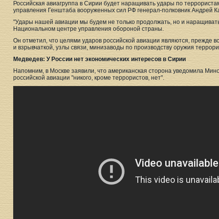
Российская авиагруппа в Сирии будет наращивать удары по террористам
управления Генштаба вооруженных сил РФ генерал-полковник Андрей Ка
"Удары нашей авиации мы будем не только продолжать, но и наращивать 
Национальном центре управления обороной страны.
Он отметил, что целями ударов российской авиации являются, прежде вс
и взрывчаткой, узлы связи, минизаводы по производству оружия террори
Медведев: У России нет экономических интересов в Сирии
Напомним, в Москве заявили, что американская сторона уведомила Мино
российской авиации "никого, кроме террористов, нет".