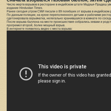
Сначала взорвался газовый баллон, затем сд
Число жертв взрывов в ресторане в индийском штате Мадхья-Прадеш ув
издание Hindustan Times.
Ранее сегодня утром СМИ писали о 89 погибших от взрыва в индийском 
По данным полиции, на кухне переполненного детьми и рабочими рестор
сдетонировала взрывчатка, нелегально хранившаяся в комнате по соседс
После взрыва баллона на месте происшествия собрались зеваки и родств
прогремел второй, более мощный взрыв.
В интернете появилось видео с места взрыва: