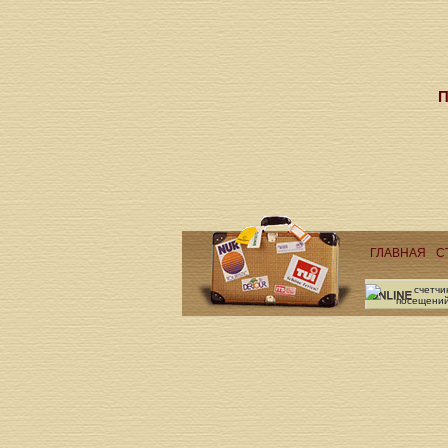
П
ГЛАВНАЯ
С