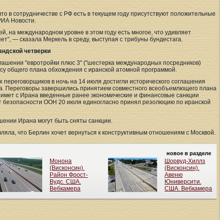
то в сотрудничестве с РФ есть в текущем году присутствуют положительные
РИА Новости.
ей, на международном уровне в этом году есть многое, что удивляет
т", — сказала Меркель в среду, выступая с трибуны бундестага.
андской четверки
глашении "евротройки плюс 3" ("шестерка международных посредников)
осу общего плана обхождения с иранской атомной программой.
 переговорщиков в ночь на 14 июля достигли исторического соглашения
ма. Переговоры завершились принятием совместного всеобъемлющего плана
нимет с Ирана введенные ранее экономические и финансовые санкции
т безопасности ООН 20 июля единогласно принял резолюцию по иранской
шении Ирана могут быть сняты санкции.
ляла, что Берлин хочет вернуться к конструктивным отношениям с Москвой.