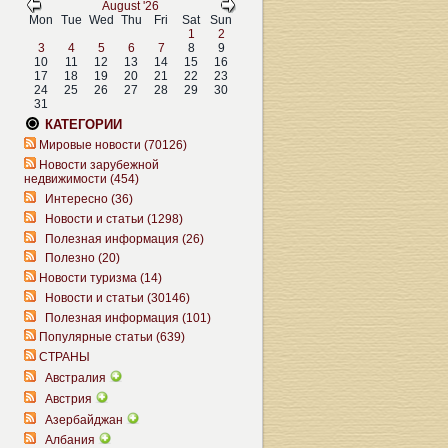
August '26
Mon
Tue
Wed
Thu
Fri
Sat
Sun
1
2
3
4
5
6
7
8
9
10
11
12
13
14
15
16
17
18
19
20
21
22
23
24
25
26
27
28
29
30
31
КАТЕГОРИИ
Мировые новости (70126)
Новости зарубежной
недвижимости (454)
Интересно (36)
Новости и статьи (1298)
Полезная информация (26)
Полезно (20)
Новости туризма (14)
Новости и статьи (30146)
Полезная информация (101)
Популярные статьи (639)
СТРАНЫ
Австралия
Австрия
Азербайджан
Албания