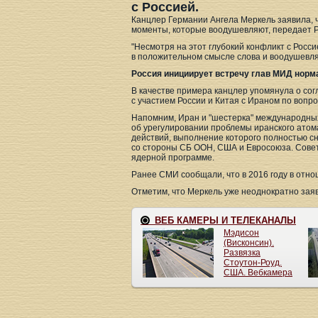
с Россией.
Канцлер Германии Ангела Меркель заявила, ч
моменты, которые воодушевляют, передает 
"Несмотря на этот глубокий конфликт с Росси
в положительном смысле слова и воодушевляе
Россия инициирует встречу глав МИД норм
В качестве примера канцлер упомянула о со
с участием России и Китая с Ираном по вопр
Напомним, Иран и "шестерка" международных
об урегулировании проблемы иранского ато
действий, выполнение которого полностью с
со стороны СБ ООН, США и Евросоюза. Сове
ядерной программе.
Ранее СМИ сообщали, что в 2016 году в отно
Отметим, что Меркель уже неоднократно заяв