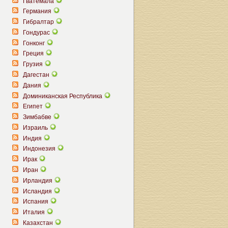
Гватемала
Германия
Гибралтар
Гондурас
Гонконг
Греция
Грузия
Дагестан
Дания
Доминиканская Республика
Египет
Зимбабве
Израиль
Индия
Индонезия
Ирак
Иран
Ирландия
Исландия
Испания
Италия
Казахстан