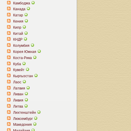
Камбоджа
Канада
Катар
Кения
Кипр
Китай
КНДР
Колумбия
Корея Южная
Коста-Рика
Куба
Кувейт
Кыргызстан
Лаос
Латвия
Ливан
Ливия
Литва
Лихтенштейн
Люксембург
Македония
Малайзия