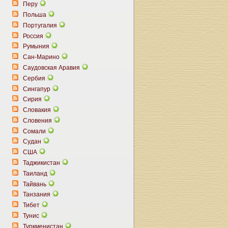
Перу
Польша
Португалия
Россия
Румыния
Сан-Марино
Саудовская Аравия
Сербия
Сингапур
Сирия
Словакия
Словения
Сомали
Судан
США
Таджикистан
Таиланд
Тайвань
Танзания
Тибет
Тунис
Туркменистан