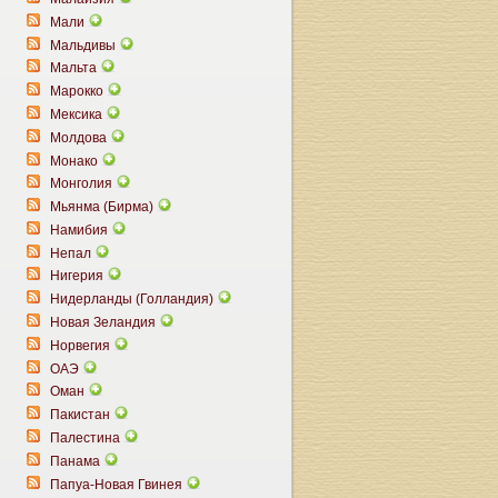
Мали
Мальдивы
Мальта
Марокко
Мексика
Молдова
Монако
Монголия
Мьянма (Бирма)
Намибия
Непал
Нигерия
Нидерланды (Голландия)
Новая Зеландия
Норвегия
ОАЭ
Оман
Пакистан
Палестина
Панама
Папуа-Новая Гвинея