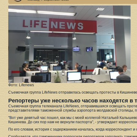
Фото: Lifenews
Съемочная группа LifeNews отправилась освещать протесты в Кишинев
Репортеры уже несколько часов находятся в 
Съемочная группа телеканала LifeNews, отправившаяся освещать прот
представителями таможенной службы аэропорта молдавской столицы, п
"Вот уже девятый час пошел, как мы с моей коллегой Натальей Калышев
Кишинева. До сих пор нам не вернули паспорта", - утверждает корреспо
По его словам, история с задержанием началась, когда корреспондент 
Сообщается, что таможенники попросили репортеров заполнить таможе