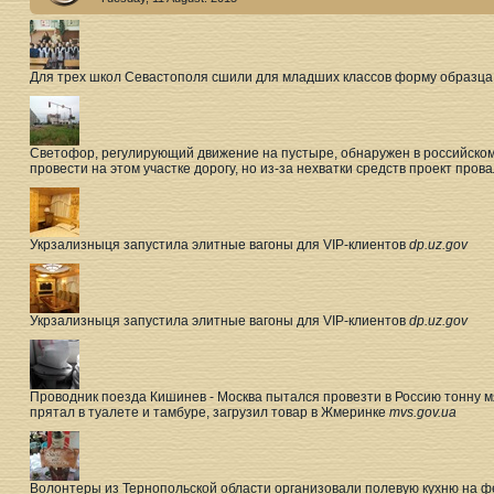
Для трех школ Севастополя сшили для младших классов форму образца
Светофор, регулирующий движение на пустыре, обнаружен в российском
провести на этом участке дорогу, но из-за нехватки средств проект пров
Укрзализныця запустила элитные вагоны для VIP-клиентов
dp.uz.gov
Укрзализныця запустила элитные вагоны для VIP-клиентов
dp.uz.gov
Проводник поезда Кишинев - Москва пытался провезти в Россию тонну 
прятал в туалете и тамбуре, загрузил товар в Жмеринке
mvs.gov.ua
Волонтеры из Тернопольской области организовали полевую кухню на 