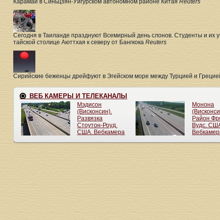
Карамай в Синьцзян-Уйгурском автономном районе Китая
Reuters
Сегодня в Таиланде празднуют Всемирный день слонов. Студенты и их у
тайской столице Аюттхая к северу от Бангкока
Reuters
Сирийские беженцы дрейфуют в Эгейском море между Турцией и Грецие