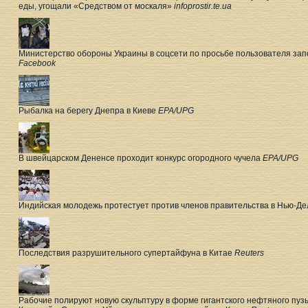
еды, угощали «Средством от москаля»
infoprostir.te.ua
Министерство обороны Украины в соцсети по просьбе пользователя зап
Facebook
Рыбалка на берегу Днепра в Киеве
EPA/UPG
В швейцарском Дененсе проходит конкурс огородного чучела
EPA/UPG
Индийская молодежь протестует против членов правительства в Нью-Д
Последствия разрушительного супертайфуна в Китае
Reuters
Рабочие полируют новую скульптуру в форме гигантского нефтяного пу