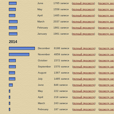
June
1765 записи
(
полный просмотр
)
(
посмотр заг
May
1558 записи
(
полный просмотр
)
(
посмотр заг
April
1465 записи
(
полный просмотр
)
(
посмотр заг
March
2037 записи
(
полный просмотр
)
(
посмотр заг
February
1861 записи
(
полный просмотр
)
(
посмотр заг
January
1961 записи
(
полный просмотр
)
(
посмотр заг
2014
December
6198 записи
(
полный просмотр
)
(
посмотр за
November
4859 записи
(
полный просмотр
)
(
посмотр за
October
1572 записи
(
полный просмотр
)
(
посмотр за
September
1570 записи
(
полный просмотр
)
(
посмотр за
August
1367 записи
(
полный просмотр
)
(
посмотр за
July
1485 записи
(
полный просмотр
)
(
посмотр за
June
846 записи
(
полный просмотр
)
(
посмотр за
May
222 записи
(
полный просмотр
)
(
посмотр за
April
218 записи
(
полный просмотр
)
(
посмотр за
March
243 записи
(
полный просмотр
)
(
посмотр за
February
197 записи
(
полный просмотр
)
(
посмотр за