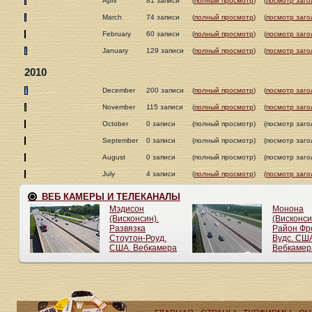
April
81 записи
(
полный просмотр
)
(
посмотр заго
March
74 записи
(
полный просмотр
)
(
посмотр заго
February
60 записи
(
полный просмотр
)
(
посмотр заго
January
129 записи
(
полный просмотр
)
(
посмотр заго
2010
December
200 записи
(
полный просмотр
)
(
посмотр заго
November
115 записи
(
полный просмотр
)
(
посмотр заго
October
0 записи
(полный просмотр)
(посмотр заго
September
0 записи
(полный просмотр)
(посмотр заго
August
0 записи
(полный просмотр)
(посмотр заго
July
4 записи
(
полный просмотр
)
(
посмотр заго