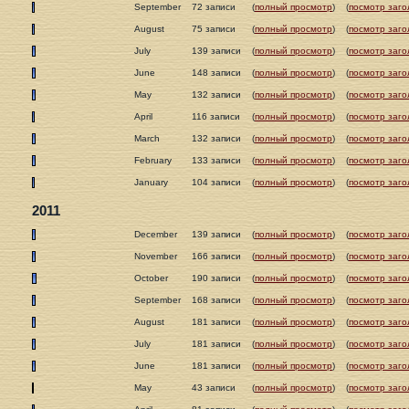
September
72 записи
(
полный просмотр
)
(
посмотр заго
August
75 записи
(
полный просмотр
)
(
посмотр заго
July
139 записи
(
полный просмотр
)
(
посмотр заго
June
148 записи
(
полный просмотр
)
(
посмотр заго
May
132 записи
(
полный просмотр
)
(
посмотр заго
April
116 записи
(
полный просмотр
)
(
посмотр заго
March
132 записи
(
полный просмотр
)
(
посмотр заго
February
133 записи
(
полный просмотр
)
(
посмотр заго
January
104 записи
(
полный просмотр
)
(
посмотр заго
2011
December
139 записи
(
полный просмотр
)
(
посмотр заго
November
166 записи
(
полный просмотр
)
(
посмотр заго
October
190 записи
(
полный просмотр
)
(
посмотр заго
September
168 записи
(
полный просмотр
)
(
посмотр заго
August
181 записи
(
полный просмотр
)
(
посмотр заго
July
181 записи
(
полный просмотр
)
(
посмотр заго
June
181 записи
(
полный просмотр
)
(
посмотр заго
May
43 записи
(
полный просмотр
)
(
посмотр заго