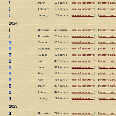
March
103 записи
(
полный просмотр
)
(
посмотр заго
February
136 записи
(
полный просмотр
)
(
посмотр заго
January
138 записи
(
полный просмотр
)
(
посмотр заго
2024
December
49 записи
(
полный просмотр
)
(
посмотр заго
November
236 записи
(
полный просмотр
)
(
посмотр заго
October
452 записи
(
полный просмотр
)
(
посмотр заго
September
416 записи
(
полный просмотр
)
(
посмотр заго
August
475 записи
(
полный просмотр
)
(
посмотр заго
July
382 записи
(
полный просмотр
)
(
посмотр заго
June
319 записи
(
полный просмотр
)
(
посмотр заго
May
335 записи
(
полный просмотр
)
(
посмотр заго
April
410 записи
(
полный просмотр
)
(
посмотр заго
March
327 записи
(
полный просмотр
)
(
посмотр заго
February
373 записи
(
полный просмотр
)
(
посмотр заго
January
270 записи
(
полный просмотр
)
(
посмотр заго
2023
December
248 записи
(
полный просмотр
)
(
посмотр заго