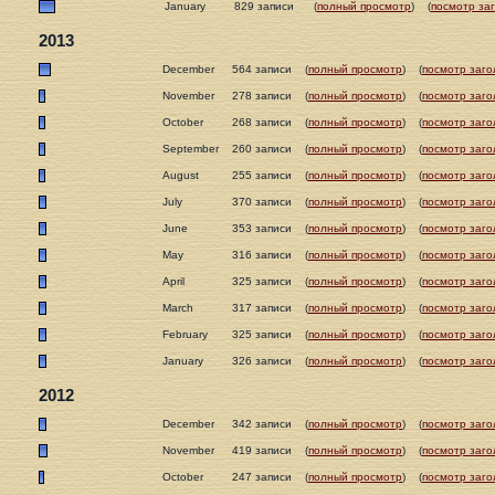
January
829 записи
(
полный просмотр
)
(
посмотр за
2013
December
564 записи
(
полный просмотр
)
(
посмотр заго
November
278 записи
(
полный просмотр
)
(
посмотр заго
October
268 записи
(
полный просмотр
)
(
посмотр заго
September
260 записи
(
полный просмотр
)
(
посмотр заго
August
255 записи
(
полный просмотр
)
(
посмотр заго
July
370 записи
(
полный просмотр
)
(
посмотр заго
June
353 записи
(
полный просмотр
)
(
посмотр заго
May
316 записи
(
полный просмотр
)
(
посмотр заго
April
325 записи
(
полный просмотр
)
(
посмотр заго
March
317 записи
(
полный просмотр
)
(
посмотр заго
February
325 записи
(
полный просмотр
)
(
посмотр заго
January
326 записи
(
полный просмотр
)
(
посмотр заго
2012
December
342 записи
(
полный просмотр
)
(
посмотр заго
November
419 записи
(
полный просмотр
)
(
посмотр заго
October
247 записи
(
полный просмотр
)
(
посмотр заго