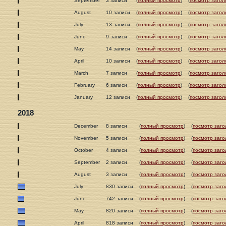
September
3 записи
(
полный просмотр
)
(
посмотр загол
August
10 записи
(
полный просмотр
)
(
посмотр загол
July
13 записи
(
полный просмотр
)
(
посмотр загол
June
9 записи
(
полный просмотр
)
(
посмотр загол
May
14 записи
(
полный просмотр
)
(
посмотр загол
April
10 записи
(
полный просмотр
)
(
посмотр загол
March
7 записи
(
полный просмотр
)
(
посмотр загол
February
6 записи
(
полный просмотр
)
(
посмотр загол
January
12 записи
(
полный просмотр
)
(
посмотр загол
2018
December
8 записи
(
полный просмотр
)
(
посмотр заго
November
5 записи
(
полный просмотр
)
(
посмотр заго
October
4 записи
(
полный просмотр
)
(
посмотр заго
September
2 записи
(
полный просмотр
)
(
посмотр заго
August
3 записи
(
полный просмотр
)
(
посмотр заго
July
830 записи
(
полный просмотр
)
(
посмотр заго
June
742 записи
(
полный просмотр
)
(
посмотр заго
May
820 записи
(
полный просмотр
)
(
посмотр заго
April
818 записи
(
полный просмотр
)
(
посмотр заго