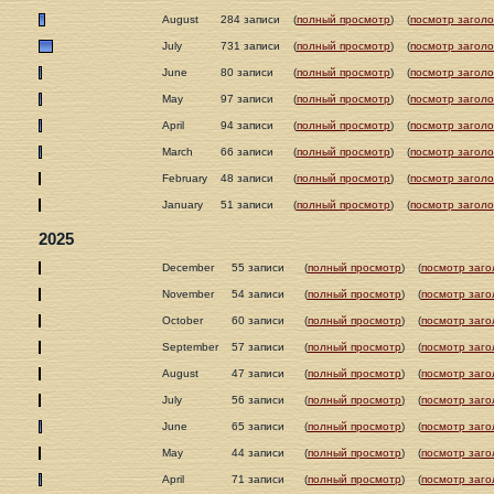
August
284 записи
(
полный просмотр
)
(
посмотр заголо
July
731 записи
(
полный просмотр
)
(
посмотр заголо
June
80 записи
(
полный просмотр
)
(
посмотр заголо
May
97 записи
(
полный просмотр
)
(
посмотр заголо
April
94 записи
(
полный просмотр
)
(
посмотр заголо
March
66 записи
(
полный просмотр
)
(
посмотр заголо
February
48 записи
(
полный просмотр
)
(
посмотр заголо
January
51 записи
(
полный просмотр
)
(
посмотр заголо
2025
December
55 записи
(
полный просмотр
)
(
посмотр заго
November
54 записи
(
полный просмотр
)
(
посмотр заго
October
60 записи
(
полный просмотр
)
(
посмотр заго
September
57 записи
(
полный просмотр
)
(
посмотр заго
August
47 записи
(
полный просмотр
)
(
посмотр заго
July
56 записи
(
полный просмотр
)
(
посмотр заго
June
65 записи
(
полный просмотр
)
(
посмотр заго
May
44 записи
(
полный просмотр
)
(
посмотр заго
April
71 записи
(
полный просмотр
)
(
посмотр заго